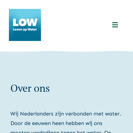
Ga
naar
inhoud
Toggle
Naviga
Home
Over ons
Over ons
Hoe doen wij dat?
Projecten
Wij Nederlanders zijn verbonden met water.
Door de eeuwen heen hebben wij ons
Nieuws
moeten verdedigen tegen het water. De